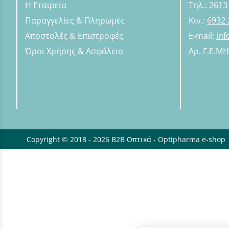
Η Εταιρεία
Τηλ.:
2613
Παραγγελίες & Πληρωμές
Κιν.:
6932 
Αποστολές & Επιστροφές
E-mail:
in
Όροι Χρήσης & Ασφάλεια
Αρ. Γ.Ε.Μ
Copyright © 2018 - 2026 B2B Οπτικά - Optipharma e-shop