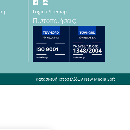
εση
Login
/
Sitemap
Πιστοποιήσεις:
Κατασκευή Ιστοσελίδων New Media Soft