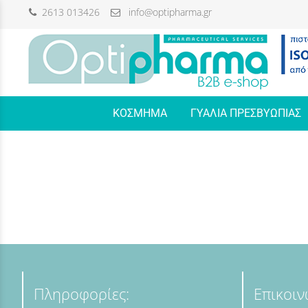
2613 013426
info@optipharma.gr
/
ΚΟΣΜΗΜΑ
ΓΥΑΛΙΑ ΠΡΕΣΒΥΩΠΙΑΣ
Πληροφορίες:
Επικοιν