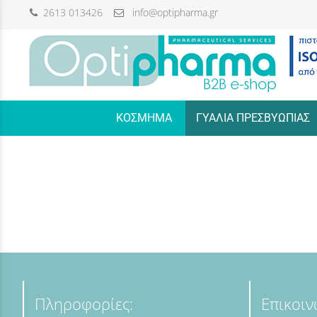
2613 013426
info@optipharma.gr
/
ΚΟΣΜΗΜΑ
ΓΥΑΛΙΑ ΠΡΕΣΒΥΩΠΙΑΣ
Πληροφορίες:
Επικοιν