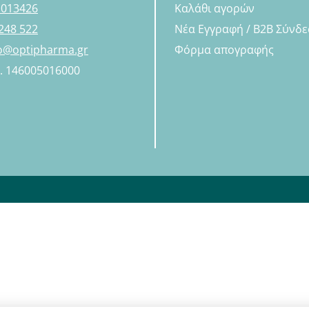
 013426
Καλάθι αγορών
248 522
Νέα Εγγραφή / B2B Σύνδ
fo@optipharma.gr
Φόρμα απογραφής
Η. 146005016000