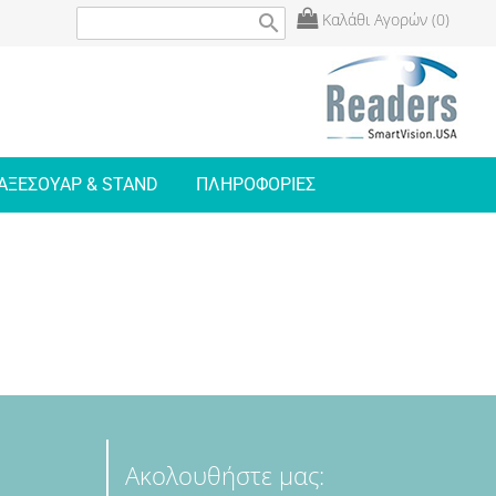
Καλάθι Αγορών (0)
search
ΑΞΕΣΟΥΑΡ & STAND
ΠΛΗΡΟΦΟΡΙΕΣ
Ακολουθήστε μας: