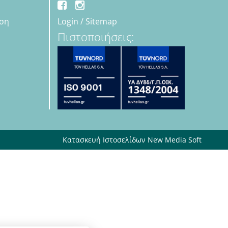
εση
Login
/
Sitemap
Πιστοποιήσεις:
Κατασκευή Ιστοσελίδων New Media Soft