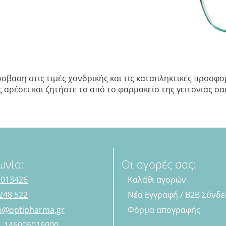
σβαση στις τιμές χονδρικής και τις καταπληκτικές προσφορ
αρέσει και ζητήστε το από το φαρμακείο της γειτονιάς σας.
ωνία:
Οι αγορές σας:
 013426
Καλάθι αγορών
248 522
Νέα Εγγραφή / B2B Σύνδ
fo@optipharma.gr
Φόρμα απογραφής
Η. 146005016000