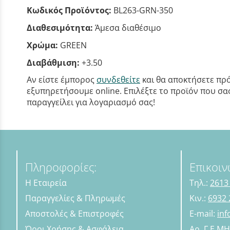
Κωδικός Προϊόντος:
BL263-GRN-350
Διαθεσιμότητα:
Άμεσα διαθέσιμο
Χρώμα:
GREEN
Διαβάθμιση:
+3.50
Αν είστε έμπορος
συνδεθείτε
και θα αποκτήσετε πρό
εξυπηρετήσουμε online. Επιλέξτε το προϊόν που σας 
παραγγείλει για λογαριασμό σας!
Πληροφορίες:
Επικοιν
Η Εταιρεία
Τηλ.:
2613
Παραγγελίες & Πληρωμές
Κιν.:
6932 
Αποστολές & Επιστροφές
E-mail:
in
Όροι Χρήσης & Ασφάλεια
Αρ. Γ.Ε.Μ