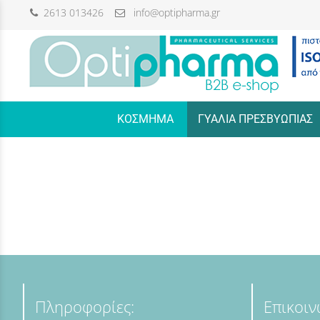
2613 013426
info@optipharma.gr
/
ΚΟΣΜΗΜΑ
ΓΥΑΛΙΑ ΠΡΕΣΒΥΩΠΙΑΣ
Πληροφορίες:
Επικοιν