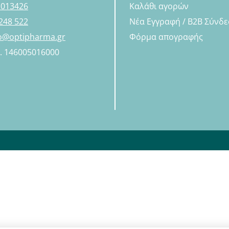
 013426
Καλάθι αγορών
248 522
Νέα Εγγραφή / B2B Σύνδ
fo@optipharma.gr
Φόρμα απογραφής
Η. 146005016000