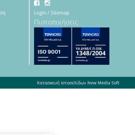
εση
Login
/
Sitemap
Πιστοποιήσεις:
Κατασκευή Ιστοσελίδων New Media Soft