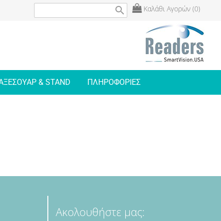
Καλάθι Αγορών (0)
search
ΑΞΕΣΟΥΑΡ & STAND
ΠΛΗΡΟΦΟΡΙΕΣ
Ακολουθήστε μας: