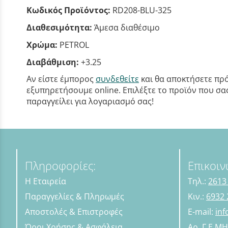
Κωδικός Προϊόντος:
RD208-BLU-325
Διαθεσιμότητα:
Άμεσα διαθέσιμο
Χρώμα:
PETROL
Διαβάθμιση:
+3.25
Αν είστε έμπορος
συνδεθείτε
και θα αποκτήσετε πρό
εξυπηρετήσουμε online. Επιλέξτε το προϊόν που σας 
παραγγείλει για λογαριασμό σας!
Πληροφορίες:
Επικοιν
Η Εταιρεία
Τηλ.:
2613
Παραγγελίες & Πληρωμές
Κιν.:
6932 
Αποστολές & Επιστροφές
E-mail:
in
Όροι Χρήσης & Ασφάλεια
Αρ. Γ.Ε.Μ