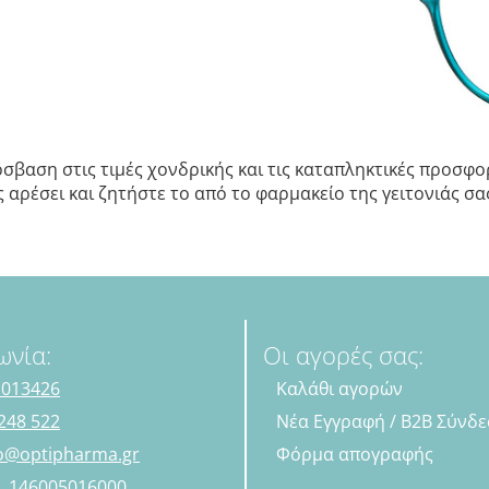
σβαση στις τιμές χονδρικής και τις καταπληκτικές προσφορ
αρέσει και ζητήστε το από το φαρμακείο της γειτονιάς σας.
ωνία:
Οι αγορές σας:
 013426
Καλάθι αγορών
248 522
Νέα Εγγραφή / B2B Σύνδ
fo@optipharma.gr
Φόρμα απογραφής
Η. 146005016000