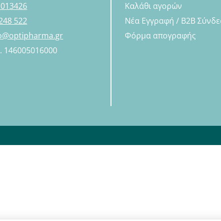
 013426
Καλάθι αγορών
248 522
Νέα Εγγραφή / B2B Σύνδ
fo@optipharma.gr
Φόρμα απογραφής
Η. 146005016000