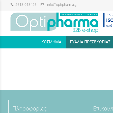
2613 013426
info@optipharma.gr
/
ΚΟΣΜΗΜΑ
ΓΥΑΛΙΑ ΠΡΕΣΒΥΩΠΙΑΣ
Πληροφορίες:
Επικοιν