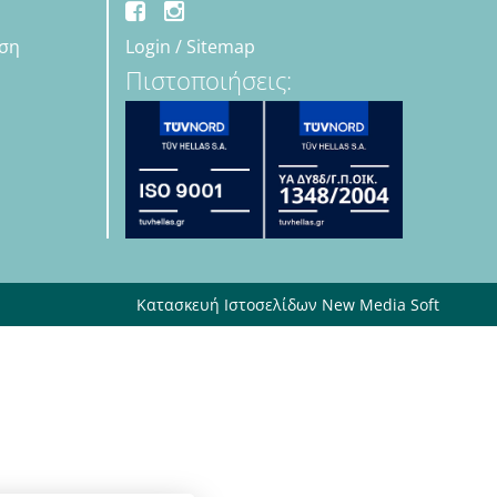
εση
Login
/
Sitemap
Πιστοποιήσεις:
Κατασκευή Ιστοσελίδων New Media Soft