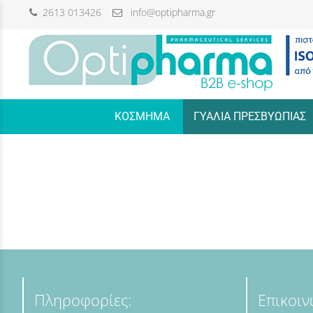
2613 013426
info@optipharma.gr
/
ΚΟΣΜΗΜΑ
ΓΥΑΛΙΑ ΠΡΕΣΒΥΩΠΙΑΣ
Πληροφορίες:
Επικοιν