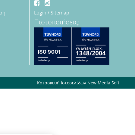
εση
Login
/
Sitemap
Πιστοποιήσεις:
Κατασκευή Ιστοσελίδων New Media Soft