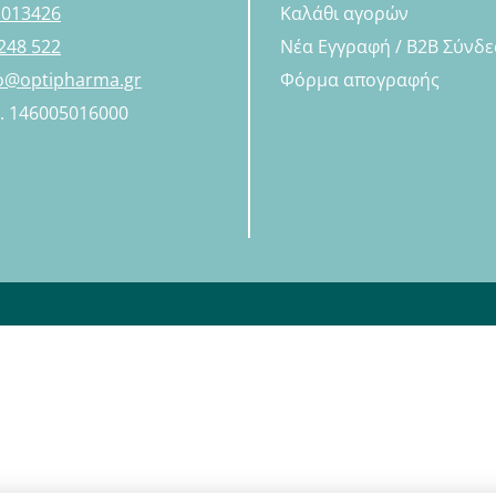
 013426
Καλάθι αγορών
248 522
Νέα Εγγραφή / B2B Σύνδ
fo@optipharma.gr
Φόρμα απογραφής
Η. 146005016000