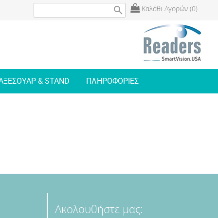
Καλάθι Αγορών (0)
search
ΑΞΕΣΟΥΑΡ & STAND
ΠΛΗΡΟΦΟΡΙΕΣ
Ακολουθήστε μας: