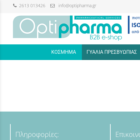
2613 013426
info@optipharma.gr
/
ΚΟΣΜΗΜΑ
ΓΥΑΛΙΑ ΠΡΕΣΒΥΩΠΙΑΣ
Πληροφορίες:
Επικοιν