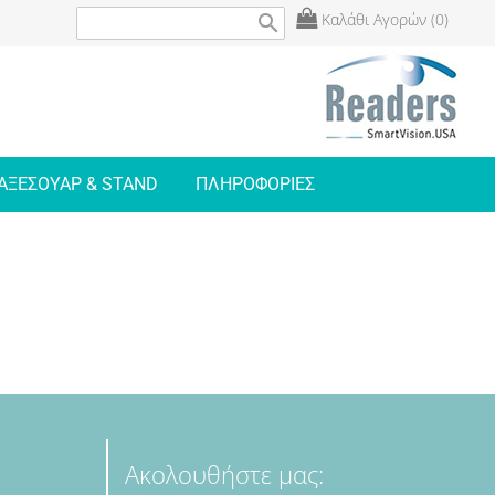
Καλάθι Αγορών (0)
search
ΑΞΕΣΟΥΑΡ & STAND
ΠΛΗΡΟΦΟΡΙΕΣ
Ακολουθήστε μας: