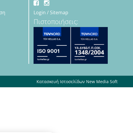
εση
Login
/
Sitemap
Πιστοποιήσεις:
Κατασκευή Ιστοσελίδων New Media Soft