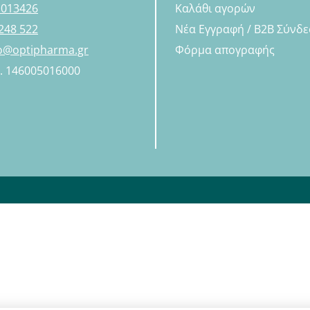
 013426
Καλάθι αγορών
248 522
Νέα Εγγραφή / B2B Σύνδ
fo@optipharma.gr
Φόρμα απογραφής
Η. 146005016000