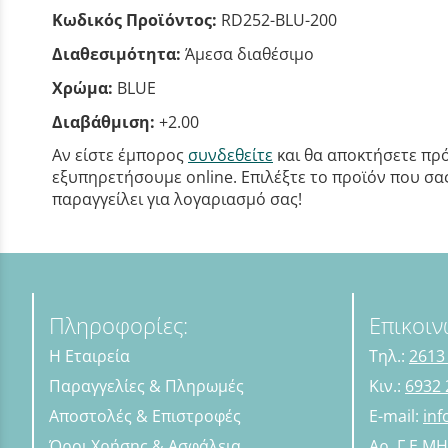
Κωδικός Προϊόντος:
RD252-BLU-200
Διαθεσιμότητα:
Άμεσα διαθέσιμο
Χρώμα:
BLUE
Διαβάθμιση:
+2.00
Αν είστε έμπορος
συνδεθείτε
και θα αποκτήσετε πρό
εξυπηρετήσουμε online. Επιλέξτε το προϊόν που σας 
παραγγείλει για λογαριασμό σας!
Πληροφορίες:
Επικοιν
Η Εταιρεία
Τηλ.:
2613
Παραγγελίες & Πληρωμές
Κιν.:
6932 
Αποστολές & Επιστροφές
E-mail:
in
Όροι Χρήσης & Ασφάλεια
Αρ. Γ.Ε.Μ