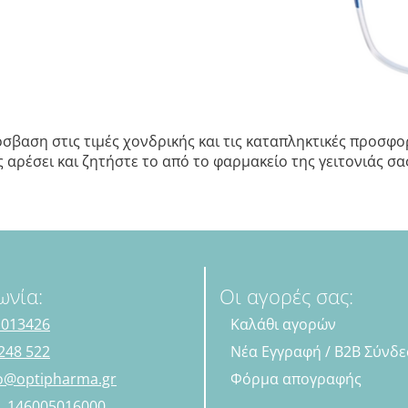
σβαση στις τιμές χονδρικής και τις καταπληκτικές προσφορ
αρέσει και ζητήστε το από το φαρμακείο της γειτονιάς σας.
ωνία:
Οι αγορές σας:
 013426
Καλάθι αγορών
248 522
Νέα Εγγραφή / B2B Σύνδ
fo@optipharma.gr
Φόρμα απογραφής
Η. 146005016000