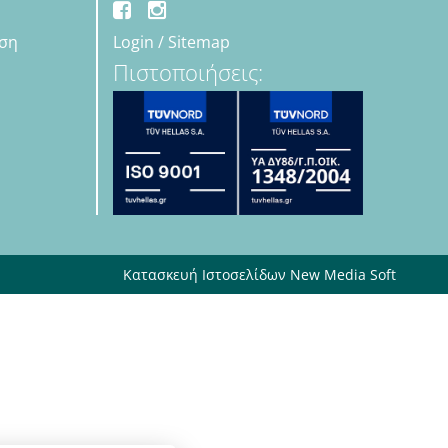
εση
Login
/
Sitemap
Πιστοποιήσεις:
Κατασκευή Ιστοσελίδων New Media Soft