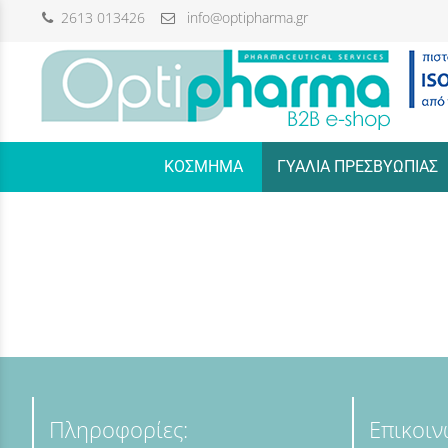
2613 013426
info@optipharma.gr
/
ΚΟΣΜΗΜΑ
ΓΥΑΛΙΑ ΠΡΕΣΒΥΩΠΙΑΣ
Πληροφορίες:
Επικοιν