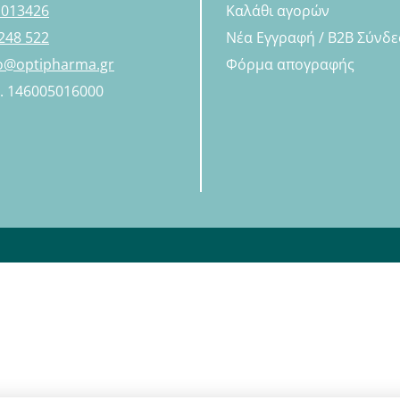
 013426
Καλάθι αγορών
248 522
Νέα Εγγραφή / B2B Σύνδ
fo@optipharma.gr
Φόρμα απογραφής
Η. 146005016000