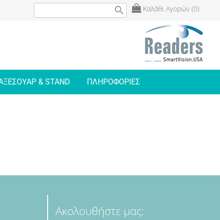
Καλάθι Αγορών (0)
search
ΑΞΕΣΟΥΑΡ & STAND
ΠΛΗΡΟΦΟΡΙΕΣ
Ακολουθήστε μας: