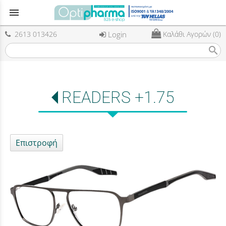
menu
2613 013426
Login
Καλάθι Αγορών (0)
search
READERS +1.75
Επιστροφή