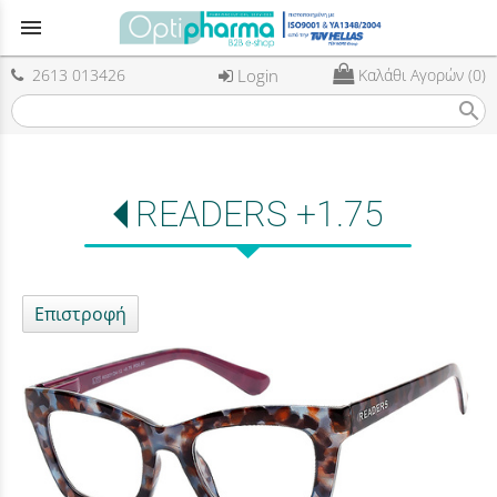
menu
2613 013426
Login
Καλάθι Αγορών (0)
search
READERS +1.75
Επιστροφή