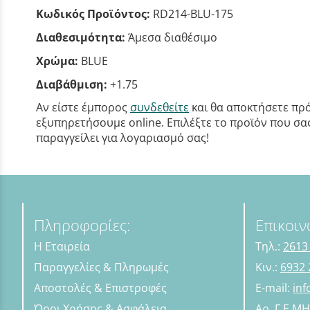
Κωδικός Προϊόντος:
RD214-BLU-175
Διαθεσιμότητα:
Άμεσα διαθέσιμο
Χρώμα:
BLUE
Διαβάθμιση:
+1.75
Αν είστε έμπορος
συνδεθείτε
και θα αποκτήσετε πρό
εξυπηρετήσουμε online. Επιλέξτε το προϊόν που σας 
παραγγείλει για λογαριασμό σας!
Πληροφορίες:
Επικοιν
Η Εταιρεία
Τηλ.:
2613
Παραγγελίες & Πληρωμές
Κιν.:
6932 
Αποστολές & Επιστροφές
E-mail:
in
Όροι Χρήσης & Ασφάλεια
Αρ. Γ.Ε.Μ