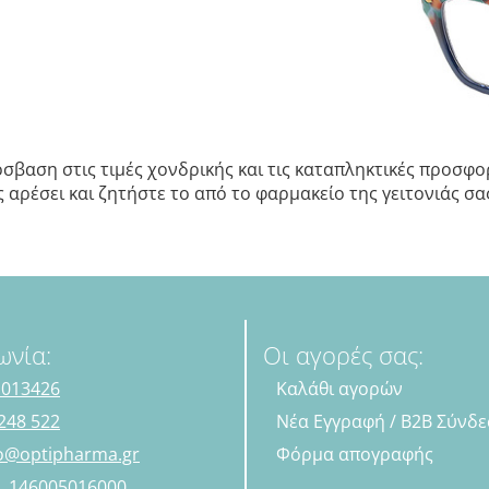
σβαση στις τιμές χονδρικής και τις καταπληκτικές προσφορ
αρέσει και ζητήστε το από το φαρμακείο της γειτονιάς σας.
ωνία:
Οι αγορές σας:
 013426
Καλάθι αγορών
248 522
Νέα Εγγραφή / B2B Σύνδ
fo@optipharma.gr
Φόρμα απογραφής
Η. 146005016000