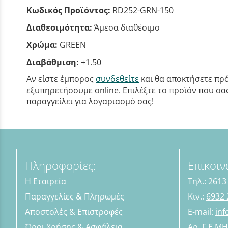
Κωδικός Προϊόντος:
RD252-GRN-150
Διαθεσιμότητα:
Άμεσα διαθέσιμο
Χρώμα:
GREEN
Διαβάθμιση:
+1.50
Αν είστε έμπορος
συνδεθείτε
και θα αποκτήσετε πρό
εξυπηρετήσουμε online. Επιλέξτε το προϊόν που σας 
παραγγείλει για λογαριασμό σας!
Πληροφορίες:
Επικοιν
Η Εταιρεία
Τηλ.:
2613
Παραγγελίες & Πληρωμές
Κιν.:
6932 
Αποστολές & Επιστροφές
E-mail:
in
Όροι Χρήσης & Ασφάλεια
Αρ. Γ.Ε.Μ