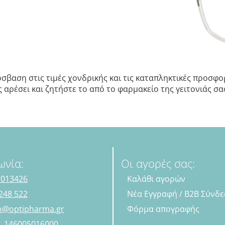
σβαση στις τιμές χονδρικής και τις καταπληκτικές προσφορ
αρέσει και ζητήστε το από το φαρμακείο της γειτονιάς σας.
ωνία:
Οι αγορές σας:
 013426
Καλάθι αγορών
248 522
Νέα Εγγραφή / B2B Σύνδ
fo@optipharma.gr
Φόρμα απογραφής
Η. 146005016000