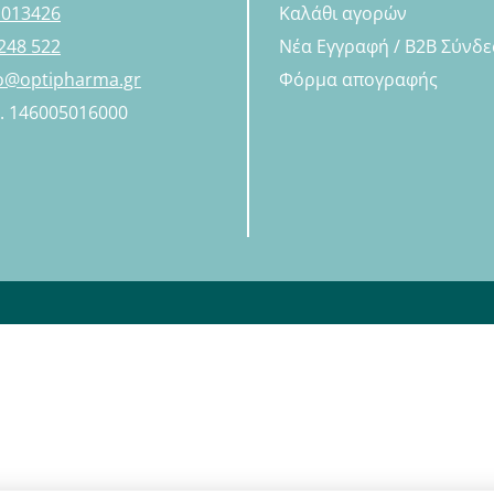
 013426
Καλάθι αγορών
248 522
Νέα Εγγραφή / B2B Σύνδ
fo@optipharma.gr
Φόρμα απογραφής
Η. 146005016000