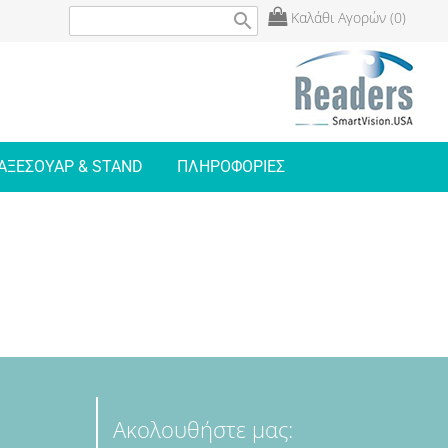
Καλάθι Αγορών (0)
search
ΑΞΕΣΟΥΑΡ & STAND
ΠΛΗΡΟΦΟΡΙΕΣ
Ακολουθήστε μας: