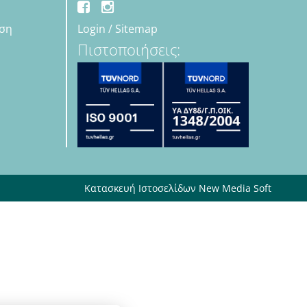
εση
Login
/
Sitemap
Πιστοποιήσεις:
Κατασκευή Ιστοσελίδων New Media Soft