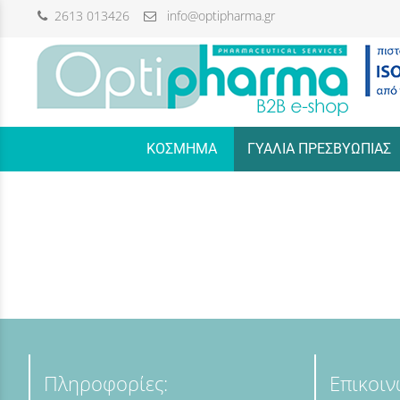
2613 013426
info@optipharma.gr
/
ΚΟΣΜΗΜΑ
ΓΥΑΛΙΑ ΠΡΕΣΒΥΩΠΙΑΣ
Πληροφορίες:
Επικοιν