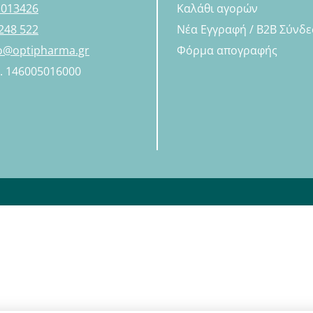
 013426
Καλάθι αγορών
248 522
Νέα Εγγραφή / B2B Σύνδ
fo@optipharma.gr
Φόρμα απογραφής
Η. 146005016000