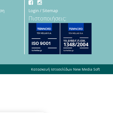
εση
Login
/
Sitemap
Πιστοποιήσεις:
Κατασκευή Ιστοσελίδων New Media Soft