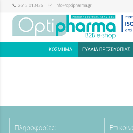
2613 013426
info@optipharma.gr
/
ΚΟΣΜΗΜΑ
ΓΥΑΛΙΑ ΠΡΕΣΒΥΩΠΙΑΣ
Πληροφορίες:
Επικοιν