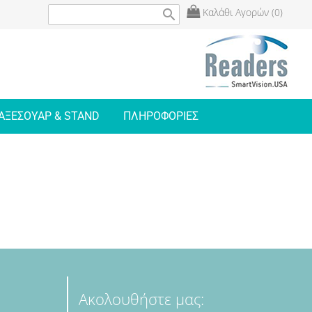
Καλάθι Αγορών (0)
search
ΑΞΕΣΟΥΑΡ & STAND
ΠΛΗΡΟΦΟΡΙΕΣ
Ακολουθήστε μας: