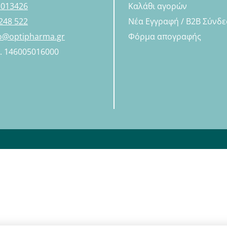
 013426
Καλάθι αγορών
248 522
Νέα Εγγραφή / B2B Σύνδ
fo@optipharma.gr
Φόρμα απογραφής
Η. 146005016000