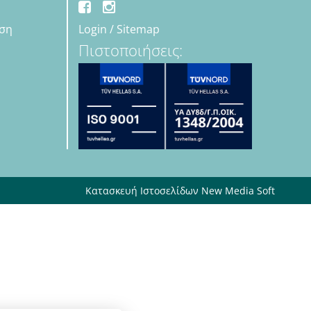
εση
Login
/
Sitemap
Πιστοποιήσεις:
Κατασκευή Ιστοσελίδων New Media Soft