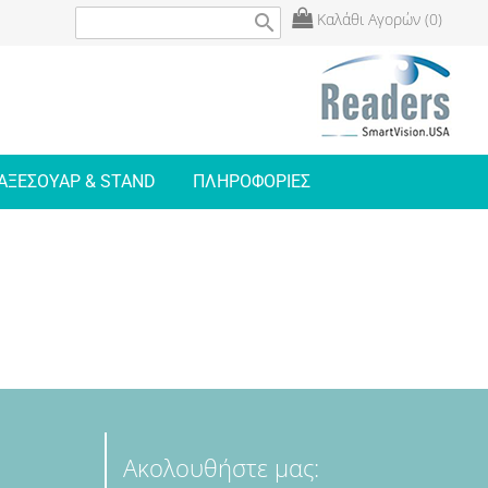
Καλάθι Αγορών (0)
search
ΑΞΕΣΟΥΑΡ & STAND
ΠΛΗΡΟΦΟΡΙΕΣ
Ακολουθήστε μας: