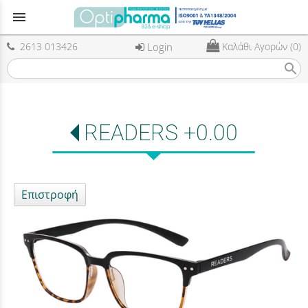
menu
2613 013426
Login
Καλάθι Αγορών (0)
search
READERS +0.00
Επιστροφή