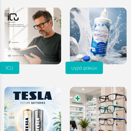
ICU
υγρά φακών