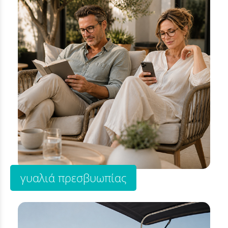
γυαλιά πρεσβυωπίας