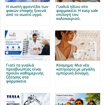
Η σωστή φροντίδα των
Γυαλιά ηλίου στο
φακών επαφής ξεκινά
φαρμακείο: Η easy sale
από το σωστό υγρό.
επιλογή του
καλοκαιριού.
Γιατί τα γυαλιά
Κόσμημα: Μια νέα
πρεσβυωπίας είναι
κατηγορία με μεγάλη
προϊόν καθημερινής
εμπορική δύναμη.
ζήτησης στα
φαρμακεία.