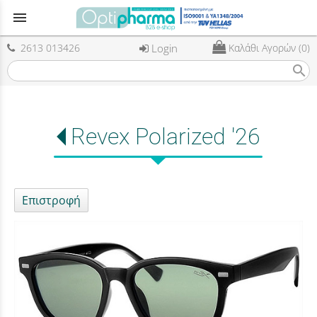
menu
2613 013426
Login
Καλάθι Αγορών (0)
search
Revex Polarized '26
Επιστροφή