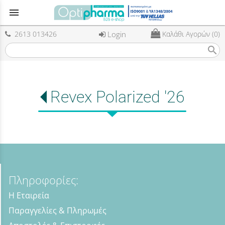
menu
2613 013426
Login
Καλάθι Αγορών (0)
search
Revex Polarized '26
Πληροφορίες:
Η Εταιρεία
Παραγγελίες & Πληρωμές