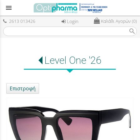
menu
2613 013426
Login
Καλάθι Αγορών (0)
search
Level One '26
Επιστροφή