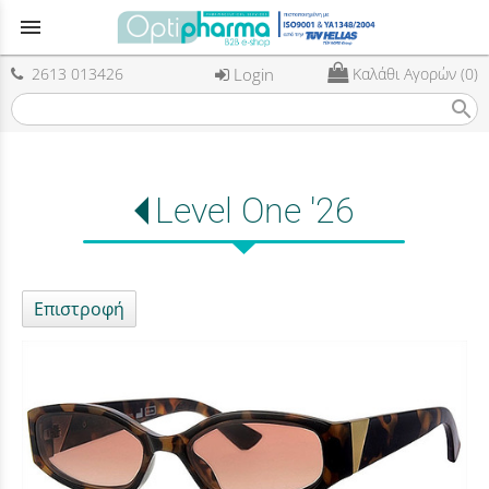
menu
2613 013426
Login
Καλάθι Αγορών (0)
search
Level One '26
Επιστροφή