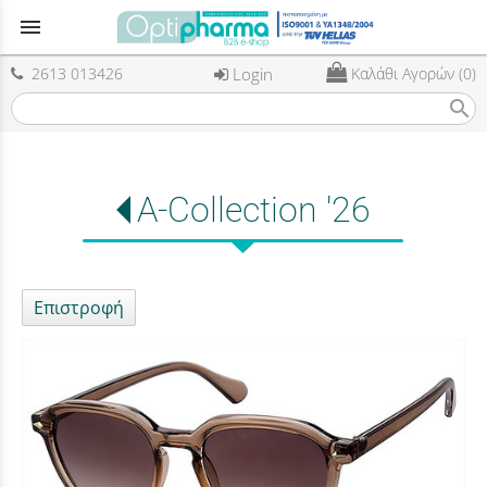
menu
2613 013426
Login
Καλάθι Αγορών (0)
search
A-Collection '26
Επιστροφή