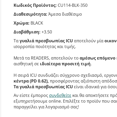
Κωδικός Προϊόντος:
CU114-BLK-350
Διαθεσιμότητα:
Άμεσα διαθέσιμο
Χρώμα:
BLACK
Διαβάθμιση:
+3.50
Τα
γυαλιά πρεσβυωπίας ICU
αποτελούν μία
οικον
ισορροπία ποιότητας και τιμής.
Μετά τα READERS, αποτελούν το
αμέσως επόμενο 
αισθητική σε
ιδιαίτερα προσιτή τιμή
.
Η σειρά ICU συνδυάζει σύγχρονο σχεδιασμό, εργονο
κέντρα (PD 0.62),
προσφέροντας αξιόπιστη απόδοση
Τα γυαλιά πρεσβυωπίας ICU
είναι ιδανικά για όσ
Αν είστε έμπορος
συνδεθείτε
και θα αποκτήσετε πρό
εξυπηρετήσουμε online. Επιλέξτε το προϊόν που σας 
παραγγείλει για λογαριασμό σας!