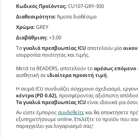
Κωδικός Προϊόντος:
CU107-GRY-300
Διαθεσιμότητα:
Άμεσα διαθέσιμο
Χρώμα:
GREY
Διαβάθμιση:
+3.00
Τα
γυαλιά πρεσβυωπίας ICU
αποτελούν μία
οικον
ισορροπία ποιότητας και τιμής.
Μετά τα READERS, αποτελούν το
αμέσως επόμενο 
αισθητική σε
ιδιαίτερα προσιτή τιμή
.
Η σειρά ICU συνδυάζει σύγχρονο σχεδιασμό, εργονο
κέντρα (PD 0.62),
προσφέροντας αξιόπιστη απόδοση
Τα γυαλιά πρεσβυωπίας ICU
είναι ιδανικά για όσ
Αν είστε έμπορος
συνδεθείτε
και θα αποκτήσετε πρό
εξυπηρετήσουμε online. Επιλέξτε το προϊόν που σας 
παραγγείλει για λογαριασμό σας!