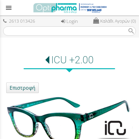
menu
2613 013426
Login
Καλάθι Αγορών (0)
search
ICU +2.00
Επιστροφή