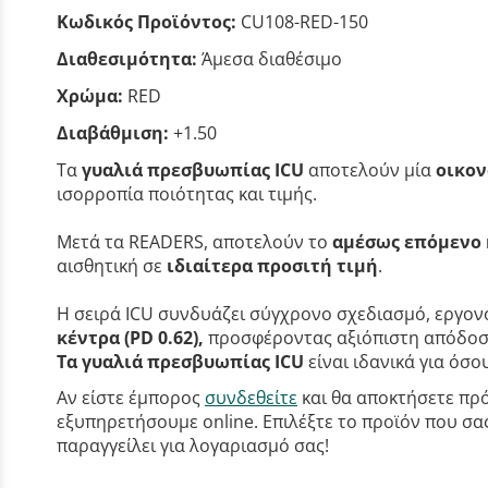
Κωδικός Προϊόντος:
CU108-RED-150
Διαθεσιμότητα:
Άμεσα διαθέσιμο
Χρώμα:
RED
Διαβάθμιση:
+1.50
Τα
γυαλιά πρεσβυωπίας ICU
αποτελούν μία
οικον
ισορροπία ποιότητας και τιμής.
Μετά τα READERS, αποτελούν το
αμέσως επόμενο 
αισθητική σε
ιδιαίτερα προσιτή τιμή
.
Η σειρά ICU συνδυάζει σύγχρονο σχεδιασμό, εργονο
κέντρα (PD 0.62),
προσφέροντας αξιόπιστη απόδοση
Τα γυαλιά πρεσβυωπίας ICU
είναι ιδανικά για όσ
Αν είστε έμπορος
συνδεθείτε
και θα αποκτήσετε πρό
εξυπηρετήσουμε online. Επιλέξτε το προϊόν που σας 
παραγγείλει για λογαριασμό σας!