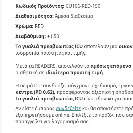
Κωδικός Προϊόντος:
CU106-RED-150
Διαθεσιμότητα:
Άμεσα διαθέσιμο
Χρώμα:
RED
Διαβάθμιση:
+1.50
Τα
γυαλιά πρεσβυωπίας ICU
αποτελούν μία
οικον
ισορροπία ποιότητας και τιμής.
Μετά τα READERS, αποτελούν το
αμέσως επόμενο 
αισθητική σε
ιδιαίτερα προσιτή τιμή
.
Η σειρά ICU συνδυάζει σύγχρονο σχεδιασμό, εργονο
κέντρα (PD 0.62),
προσφέροντας αξιόπιστη απόδοση
Τα γυαλιά πρεσβυωπίας ICU
είναι ιδανικά για όσ
Αν είστε έμπορος
συνδεθείτε
και θα αποκτήσετε πρό
εξυπηρετήσουμε online. Επιλέξτε το προϊόν που σας 
παραγγείλει για λογαριασμό σας!