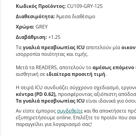
Κωδικός Προϊόντος:
CU109-GRY-125
Διαθεσιμότητα:
Άμεσα διαθέσιμο
Χρώμα:
GREY
Διαβάθμιση:
+1.25
Τα
γυαλιά πρεσβυωπίας ICU
αποτελούν μία
οικον
ισορροπία ποιότητας και τιμής.
Μετά τα READERS, αποτελούν το
αμέσως επόμενο 
αισθητική σε
ιδιαίτερα προσιτή τιμή
.
Η σειρά ICU συνδυάζει σύγχρονο σχεδιασμό, εργονο
κέντρα (PD 0.62),
προσφέροντας αξιόπιστη απόδοση
Τα γυαλιά πρεσβυωπίας ICU
είναι ιδανικά για όσ
Αν είστε έμπορος
συνδεθείτε
και θα αποκτήσετε πρό
εξυπηρετήσουμε online. Επιλέξτε το προϊόν που σας 
παραγγείλει για λογαριασμό σας!