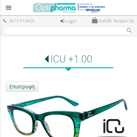
menu
2613 013426
Login
Καλάθι Αγορών (0)
search
ICU +1.00
Επιστροφή