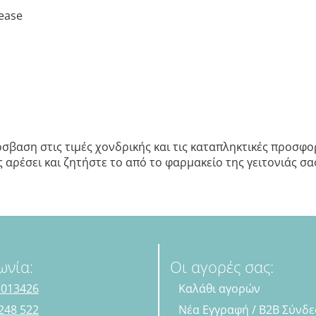
lease
σβαση στις τιμές χονδρικής και τις καταπληκτικές προσφορ
αρέσει και ζητήστε το από το φαρμακείο της γειτονιάς σας.
ωνία:
Οι αγορές σας:
 013426
Καλάθι αγορών
248 522
Νέα Εγγραφή / B2B Σύνδ