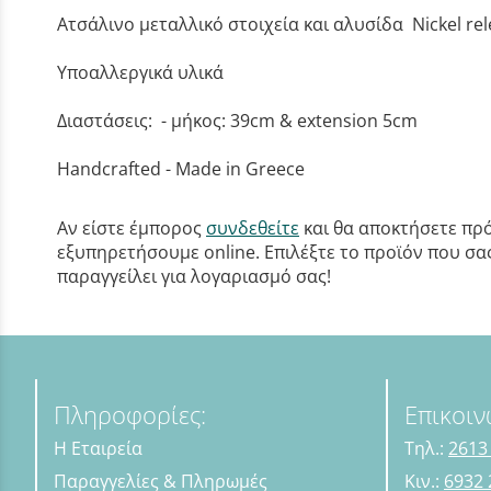
Ατσάλινο μεταλλικό στοιχεία και αλυσίδα Nickel re
Υποαλλεργικά υλικά
Διαστάσεις: - μήκος: 39cm & extension 5cm
Handcrafted - Made in Greece
Αν είστε έμπορος
συνδεθείτε
και θα αποκτήσετε πρό
εξυπηρετήσουμε online. Επιλέξτε το προϊόν που σας 
παραγγείλει για λογαριασμό σας!
Πληροφορίες:
Επικοιν
Η Εταιρεία
Τηλ.:
2613
Παραγγελίες & Πληρωμές
Κιν.:
6932 