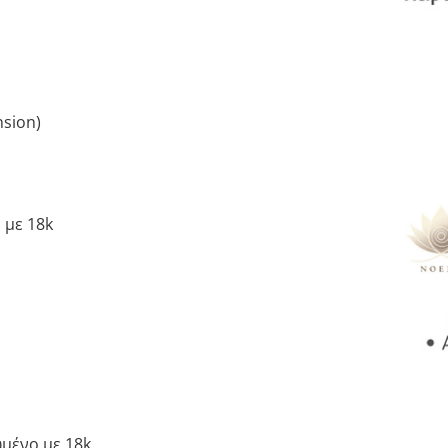
nsion)
 με 18k
μένο με 18k,